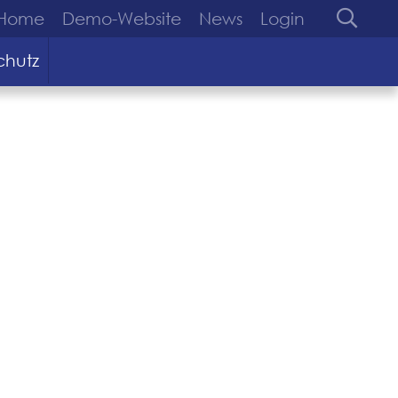
Home
Demo-Website
News
Login
chutz