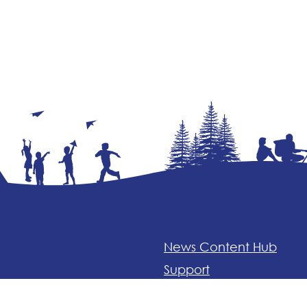
News Content Hub
Support